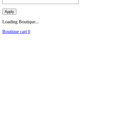
Loading Boutique...
Boutique cart
0